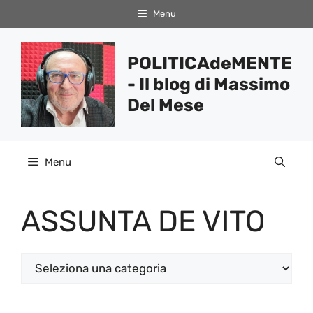
Vai
Menu
al
contenuto
POLITICAdeMENTE
- Il blog di Massimo
Del Mese
Menu
ASSUNTA DE VITO
Categorie