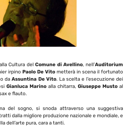
alla Cultura del
Comune di Avellino
, nell’
Auditorium
nier irpino
Paolo De Vito
metterà in scena il fortunato
ato da
Assuntina De Vito
. La scelta e l’esecuzione dei
esi
Gianluca Marino
alla chitarra,
Giuseppe Musto
al
sax e flauto.
ema del sogno, si snoda attraverso una suggestiva
tratti dalla migliore produzione nazionale e mondiale, e
a dell’arte pura, cara a tanti.