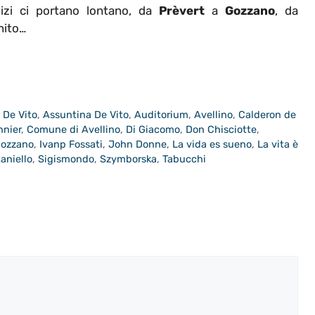
dizi ci portano lontano, da
Prèvert
a
Gozzano
, da
inito…
 De Vito
,
Assuntina De Vito
,
Auditorium
,
Avellino
,
Calderon de
nier
,
Comune di Avellino
,
Di Giacomo
,
Don Chisciotte
,
ozzano
,
Ivanp Fossati
,
John Donne
,
La vida es sueno
,
La vita è
aniello
,
Sigismondo
,
Szymborska
,
Tabucchi