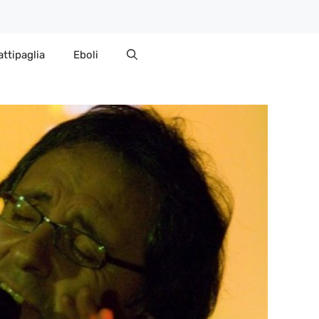
attipaglia
Eboli