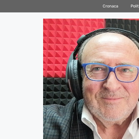
Vai
Cronaca
Polit
al
contenuto