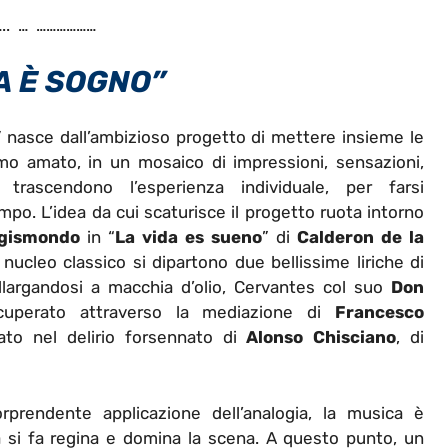
.. … ………………
A È SOGNO”
”
nasce dall’ambizioso progetto di mettere insieme le
mo amato, in un mosaico di impressioni, sensazioni,
 trascendono l’esperienza individuale, per farsi
po. L’idea da cui scaturisce il progetto ruota intorno
igismondo
in “
La vida es sueno
” di
Calderon de la
nucleo classico si dipartono due bellissime liriche di
llargandosi a macchia d’olio, Cervantes col suo
Don
cuperato attraverso la mediazione di
Francesco
rato nel delirio forsennato di
Alonso Chisciano
, di
rprendente applicazione dell’analogia, la musica è
a si fa regina e domina la scena. A questo punto, un