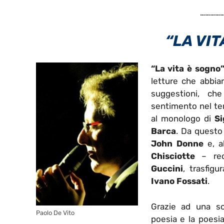
……………
“LA VIT
“La vita è sogno
letture che abbia
suggestioni, che
sentimento nel tem
al monologo di
S
Barca
. Da questo 
John Donne
e, a
Chisciotte
– re
Guccini
, trasfigu
Ivano Fossati
.
Grazie ad una so
Paolo De Vito
poesia e la poesi