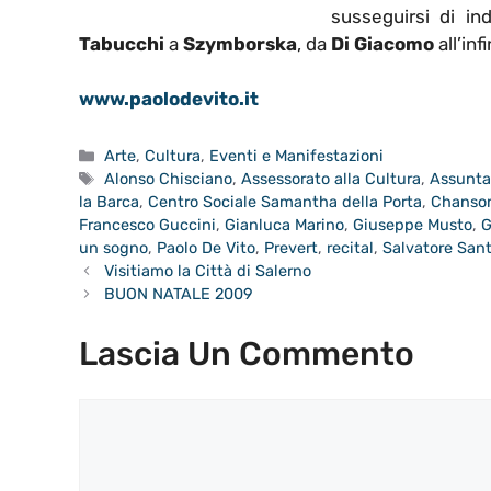
susseguirsi di in
Tabucchi
a
Szymborska
, da
Di Giacomo
all’inf
www.paolodevito.it
Categorie
Arte
,
Cultura
,
Eventi e Manifestazioni
Tag
Alonso Chisciano
,
Assessorato alla Cultura
,
Assunta
la Barca
,
Centro Sociale Samantha della Porta
,
Chanson
Francesco Guccini
,
Gianluca Marino
,
Giuseppe Musto
,
G
un sogno
,
Paolo De Vito
,
Prevert
,
recital
,
Salvatore Sant
Visitiamo la Città di Salerno
BUON NATALE 2009
Lascia Un Commento
Commento