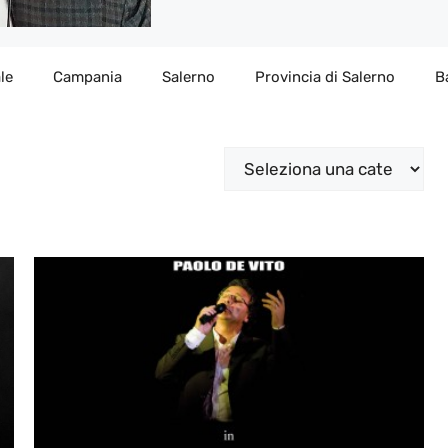
le
Campania
Salerno
Provincia di Salerno
B
Categorie