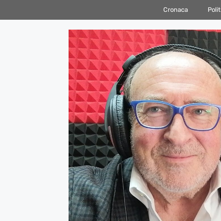
Vai
Cronaca
Polit
al
contenuto