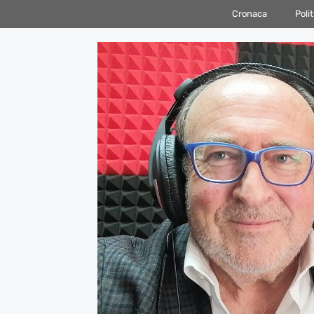
Vai
Cronaca
Polit
al
contenuto