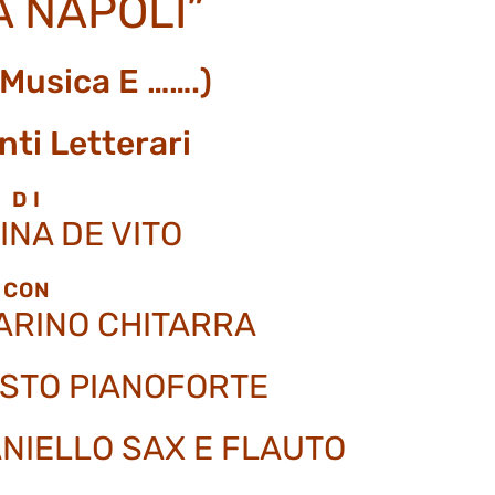
A NAPOLI”
 Musica E …….)
nti Letterari
D I
NA DE VITO
CON
ARINO CHITARRA
STO PIANOFORTE
NIELLO SAX E FLAUTO