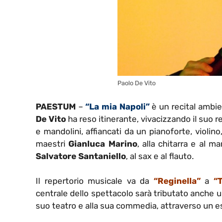
Paolo De Vito
PAESTUM
–
“La mia Napoli”
è un recital ambie
De Vito
ha reso itinerante, vivacizzando il suo 
e mandolini, affiancati da un pianoforte, violi
maestri
Gianluca Marino
, alla chitarra e al m
Salvatore Santaniello
, al sax e al flauto.
Il repertorio musicale va da
“Reginella”
a
“
centrale dello spettacolo sarà tributato anche
suo teatro e alla sua commedia, attraverso un es