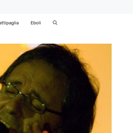
attipaglia
Eboli