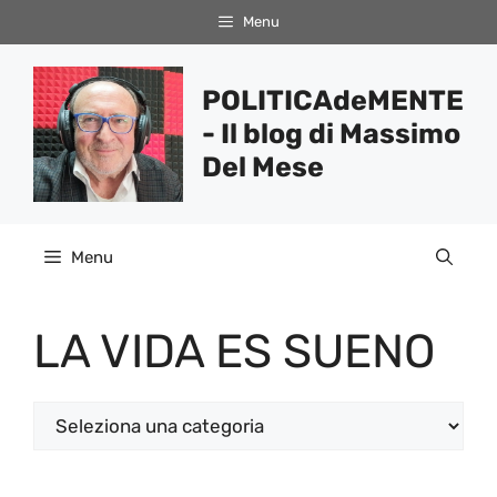
Vai
Menu
al
contenuto
POLITICAdeMENTE
- Il blog di Massimo
Del Mese
Menu
LA VIDA ES SUENO
Categorie