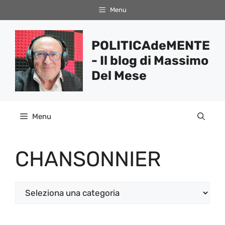
Vai
Menu
al
contenuto
POLITICAdeMENTE
- Il blog di Massimo
Del Mese
Menu
CHANSONNIER
Categorie