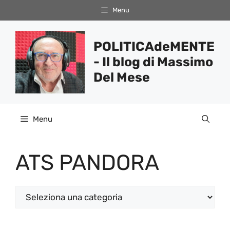
Vai
Menu
al
contenuto
POLITICAdeMENTE
- Il blog di Massimo
Del Mese
Menu
ATS PANDORA
Categorie