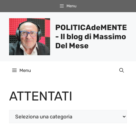
Vai
Menu
al
contenuto
POLITICAdeMENTE
- Il blog di Massimo
Del Mese
Menu
ATTENTATI
Categorie