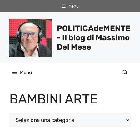
Vai
Menu
al
contenuto
POLITICAdeMENTE
- Il blog di Massimo
Del Mese
Menu
BAMBINI ARTE
Categorie