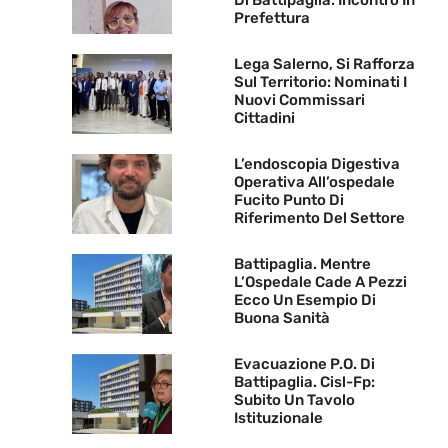
Di Battipaglia. Incontro In
Prefettura
Lega Salerno, Si Rafforza
Sul Territorio: Nominati I
Nuovi Commissari
Cittadini
L’endoscopia Digestiva
Operativa All’ospedale
Fucito Punto Di
Riferimento Del Settore
Battipaglia. Mentre
L’Ospedale Cade A Pezzi
Ecco Un Esempio Di
Buona Sanità
Evacuazione P.O. Di
Battipaglia. Cisl-Fp:
Subito Un Tavolo
Istituzionale