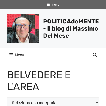
Vai
Menu
al
contenuto
POLITICAdeMENTE
- Il blog di Massimo
Del Mese
Menu
BELVEDERE E
L'AREA
Categorie