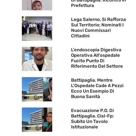
Di Battipaglia. Incontro In
Prefettura
Lega Salerno, Si Rafforza
Sul Territorio: Nominati I
Nuovi Commissari
Cittadini
L’endoscopia Digestiva
Operativa All’ospedale
Fucito Punto Di
Riferimento Del Settore
Battipaglia. Mentre
L’Ospedale Cade A Pezzi
Ecco Un Esempio Di
Buona Sanità
Evacuazione P.O. Di
Battipaglia. Cisl-Fp:
Subito Un Tavolo
Istituzionale