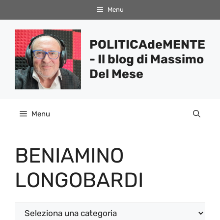
Vai
Menu
al
contenuto
POLITICAdeMENTE
- Il blog di Massimo
Del Mese
Menu
BENIAMINO
LONGOBARDI
Categorie