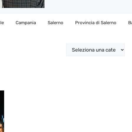
le
Campania
Salerno
Provincia di Salerno
B
Categorie