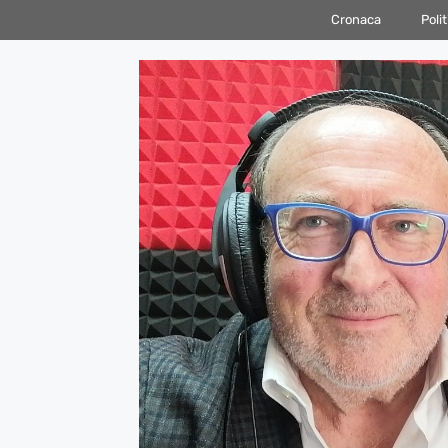
Vai
Cronaca
Polit
al
contenuto