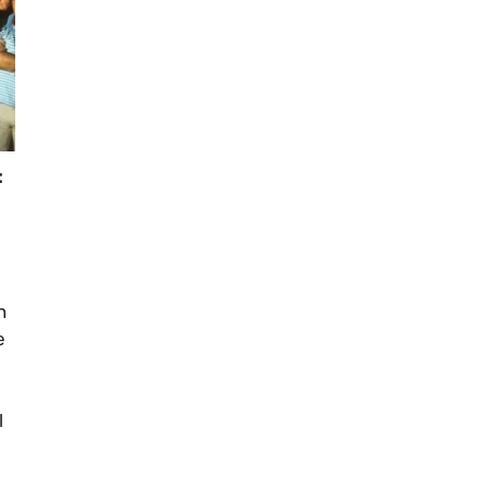
:
n
e
l