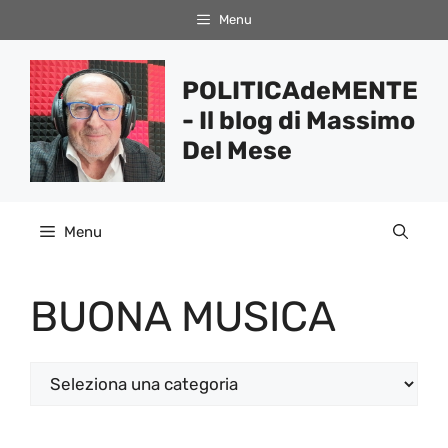
Vai
Menu
al
contenuto
POLITICAdeMENTE
- Il blog di Massimo
Del Mese
Menu
BUONA MUSICA
Categorie