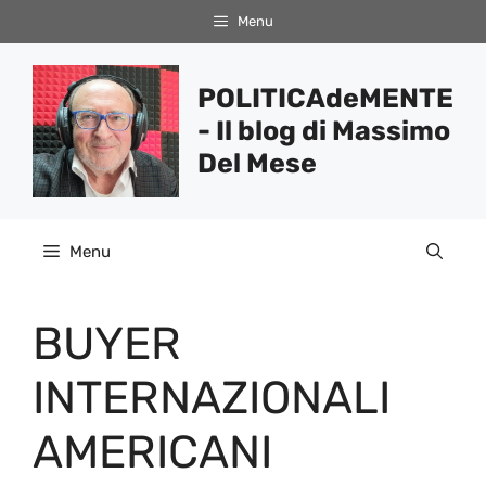
Vai
Menu
al
contenuto
POLITICAdeMENTE
- Il blog di Massimo
Del Mese
Menu
BUYER
INTERNAZIONALI
AMERICANI