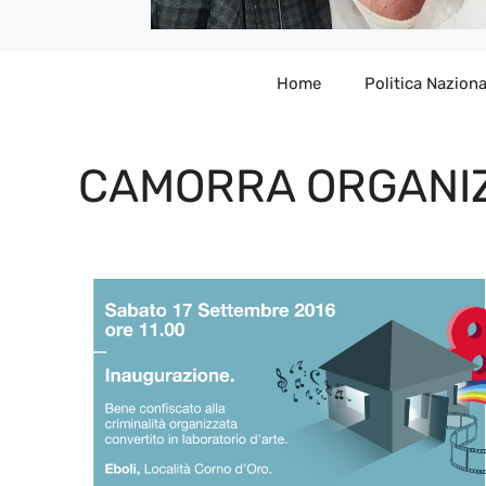
Home
Politica Naziona
CAMORRA ORGANI