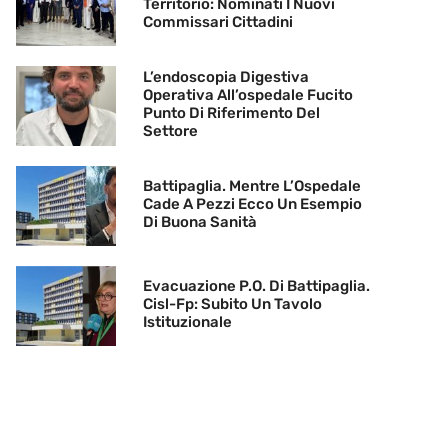
Territorio: Nominati I Nuovi
Commissari Cittadini
L’endoscopia Digestiva
Operativa All’ospedale Fucito
Punto Di Riferimento Del
Settore
Battipaglia. Mentre L’Ospedale
Cade A Pezzi Ecco Un Esempio
Di Buona Sanità
Evacuazione P.O. Di Battipaglia.
Cisl-Fp: Subito Un Tavolo
Istituzionale