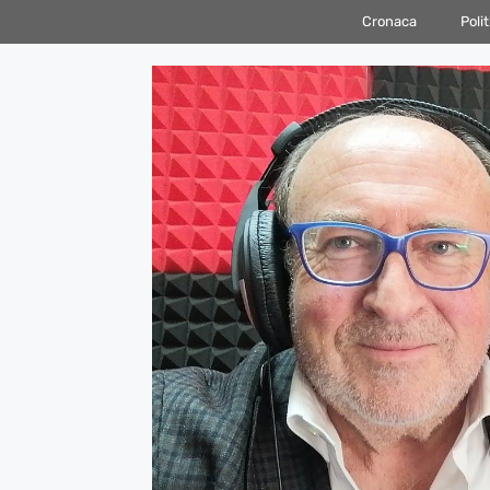
Vai
Cronaca
Polit
al
contenuto