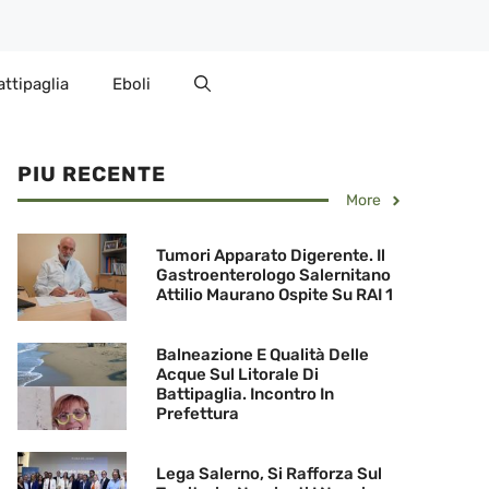
attipaglia
Eboli
PIU RECENTE
More
Tumori Apparato Digerente. Il
Gastroenterologo Salernitano
Attilio Maurano Ospite Su RAI 1
Balneazione E Qualità Delle
Acque Sul Litorale Di
Battipaglia. Incontro In
Prefettura
Lega Salerno, Si Rafforza Sul