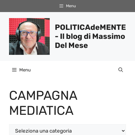
Vai
Menu
al
contenuto
POLITICAdeMENTE
- Il blog di Massimo
Del Mese
Menu
CAMPAGNA
MEDIATICA
Categorie