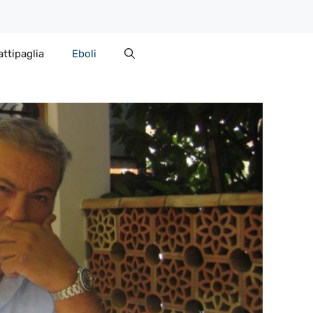
attipaglia
Eboli