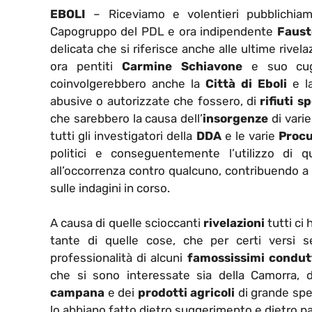
EBOLI
– Riceviamo e volentieri pubblichiam
Capogruppo del PDL e ora indipendente
Faust
delicata che si riferisce anche alle ultime rivel
ora pentiti
Carmine Schiavone
e suo cu
coinvolgerebbero anche la
Città di Eboli
e l
abusive o autorizzate che fossero, di
rifiuti sp
che sarebbero la causa dell’
insorgenze
di vari
tutti gli investigatori della
DDA
e le varie
Procu
politici e conseguentemente l’utilizzo di qu
all’occorrenza contro qualcuno, contribuendo a
sulle indagini in corso.
A causa di quelle scioccanti
rivelazioni
tutti ci
tante di quelle cose, che per certi versi 
professionalità di alcuni
famossissimi condutt
che si sono interessate sia della Camorra, 
campana
e dei
prodotti agricoli
di grande spe
lo abbiano fatto dietro suggerimento e dietro 