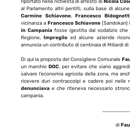
riportato nella richiesta di arresto di
Nicola Cos
al Parlamento altri pentiti, sulla base di alcun
Carmine Schiavone
,
Francesco Bidognett
vicinanza a
Francesco Schiavone
(Sandokan) i
in Campania
fosse igestita dal sodalizio che 
Regione,
Impregilo
ed alcune aziende ricondu
annuncia un contributo di centinaia di Miliardi di
Di quì la proposta del Consigliere Comunale
Fau
un marchio
DOC
, per evitare che siano aggre
salvare l’economia agricola della zona, ma anch
ricevere duri contraccolpi e cadere poi nelle
denunciava
e che riteneva necessario stronca
campania.
…………………………
di
Fau