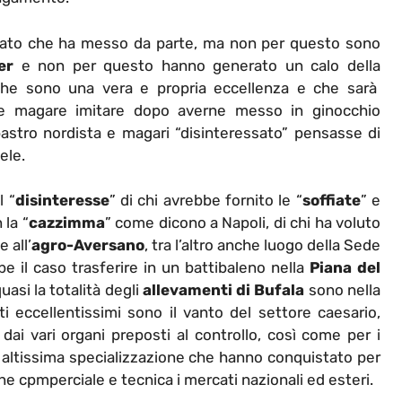
cato che ha messo da parte, ma non per questo sono
er
e non per questo hanno generato un calo della
che sono una vera e propria eccellenza e che sarà
e e magare imitare dopo averne messo in ginocchio
astro nordista e magari “disinteressato” pensasse di
ele.
l “
disinteresse
” di chi avrebbe fornito le “
soffiate
” e
la “
cazzimma
” come dicono a Napoli, di chi ha voluto
 all’
agro-Aversano
, tra l’altro anche luogo della Sede
be il caso trasferire in un battibaleno nella
Piana del
uasi la totalità degli
allevamenti di Bufala
sono nella
ti eccellentissimi sono il vanto del settore caesario,
dai vari organi preposti al controllo, così come per i
di altissima specializzazione che hanno conquistato per
e cpmperciale e tecnica i mercati nazionali ed esteri.