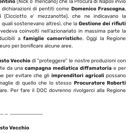
entino
(Nick o’ mericano) che la Procura di Napoli inviò
e dichiarazioni di pentiti come
Domenico Frascogna
,
i
(Cicciotto e’ mezzanotte), che ne indicavano la
 quali sostenevano altresì, che la
Gestione dei rifiuti
vedeva coinvolti nell’azionariato in massima parte la
cibili a
famiglie camorristich
e. Oggi la Regione
 euro per bonificare alcune aree.
sto Vecchio
di “proteggere” le nostre produzioni con
dite da una
campagna mediatica diffamatoria
e per
e per evitare che gli
imprenditori agricoli
possano
 maglie di quello che lo stesso
Procuratore Roberti
re. Per fare il DOC dovrenno rivolgerci alla Regione
.. … ……………………………
sto Vecchio