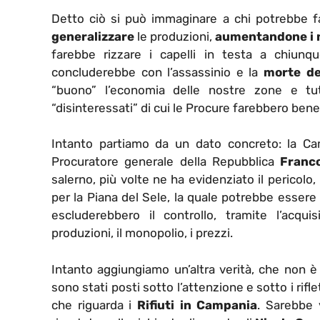
Detto ciò si può immaginare a chi potrebbe far 
generalizzare
le produzioni,
aumentandone i 
farebbe rizzare i capelli in testa a chiun
concluderebbe con l’assassinio e la
morte de
“buono” l’economia delle nostre zone e tut
“disinteressati” di cui le Procure farebbero bene 
Intanto partiamo da un dato concreto: la Ca
Procuratore generale della Repubblica
Franc
salerno, più volte ne ha evidenziato il pericolo
per la Piana del Sele, la quale potrebbe essere
escluderebbero il controllo, tramite l’acqui
produzioni, il monopolio, i prezzi.
Intanto aggiungiamo un’altra verità, che non è
sono stati posti sotto l’attenzione e sotto i rifle
che riguarda i
Rifiuti in Campania
. Sarebbe