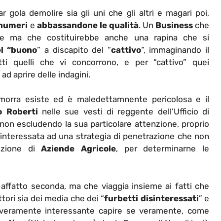
gola demolire sia gli uni che gli altri e magari poi,
numeri
e
abbassandone le qualità
. Un
Business
che
que ma che costituirebbe anche una rapina che si
l “buono
” a discapito del “
cattivo
“, immaginando il
ti quelli che vi concorrono, e per “cattivo” quei
ad aprire delle indagini.
morra esiste ed è maledettamnente pericolosa e il
o Roberti
nelle sue vesti di reggente dell’Ufficio di
, non escludendo la sua particolare attenzione, proprio
 interessata ad una strategia di penetrazione che non
sizione di
Aziende Agricole
, per determinarne le
 affatto seconda, ma che viaggia insieme ai fatti che
ttori sia dei media che dei “
furbetti disinteressati
” e
 veramente interessante capire se veramente, come