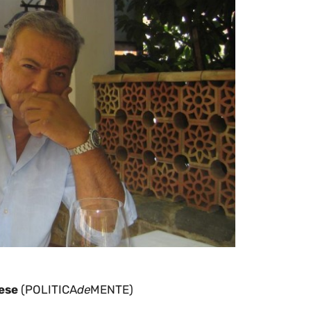
ese
(POLITICA
de
MENTE)