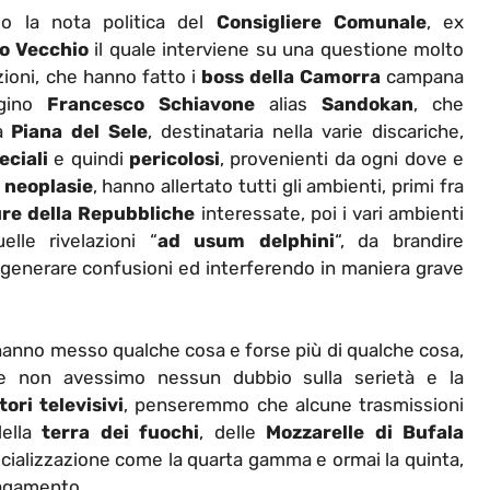
o la nota politica del
Consigliere Comunale
, ex
o Vecchio
il quale interviene su una questione molto
azioni, che hanno fatto i
boss della Camorra
campana
gino
Francesco Schiavone
alias
Sandokan
, che
a
Piana del Sele
, destinataria nella varie discariche,
eciali
e quindi
pericolosi
, provenienti da ogni dove e
e
neoplasie
, hanno allertato tutti gli ambienti, primi fra
re della Repubbliche
interessate, poi i vari ambienti
elle rivelazioni “
ad usum delphini
“, da brandire
 generare confusioni ed interferendo in maniera grave
 hanno messo qualche cosa e forse più di qualche cosa,
se non avessimo nessun dubbio sulla serietà e la
ori televisivi
, penseremmo che alcune trasmissioni
della
terra dei fuochi
, delle
Mozzarelle di Bufala
cializzazione come la quarta gamma e ormai la quinta,
pagamento.