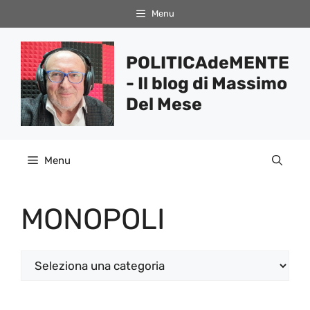
Vai
Menu
al
contenuto
POLITICAdeMENTE
- Il blog di Massimo
Del Mese
Menu
MONOPOLI
Categorie