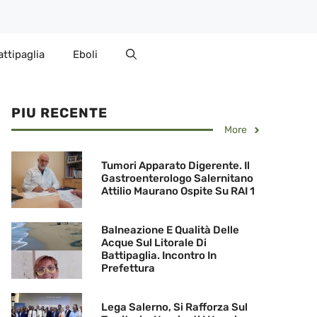
attipaglia
Eboli
PIU RECENTE
More
Tumori Apparato Digerente. Il
Gastroenterologo Salernitano
Attilio Maurano Ospite Su RAI 1
Balneazione E Qualità Delle
Acque Sul Litorale Di
Battipaglia. Incontro In
Prefettura
Lega Salerno, Si Rafforza Sul