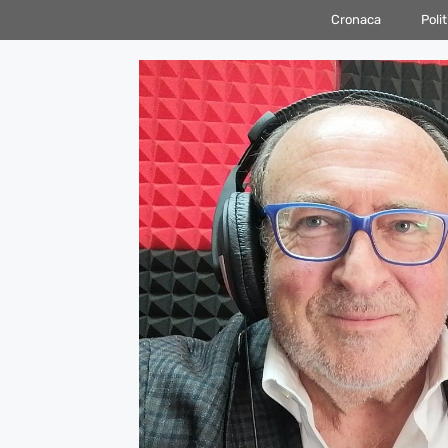
Vai
Cronaca
Polit
al
contenuto