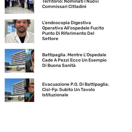
Territorio: Nominati I Nuovi
Commissari Cittadini
L’endoscopia Digestiva
Operativa All’ospedale Fucito
Punto Di Riferimento Del
Settore
Battipaglia. Mentre L’Ospedale
Cade A Pezzi Ecco Un Esempio
Di Buona Sanità
Evacuazione P.O. Di Battipaglia.
Cisl-Fp: Subito Un Tavolo
Istituzionale