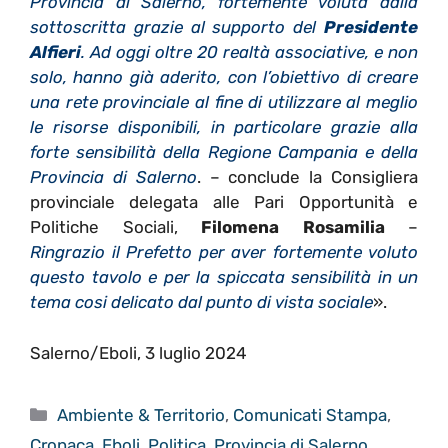
Provincia di Salerno, fortemente voluta dalla
sottoscritta grazie al supporto del
Presidente
Alfieri
. Ad oggi oltre 20 realtà associative, e non
solo, hanno già aderito, con l’obiettivo di creare
una rete provinciale al fine di utilizzare al meglio
le risorse disponibili, in particolare grazie alla
forte sensibilità della Regione Campania e della
Provincia di Salerno
. – conclude la Consigliera
provinciale delegata alle Pari Opportunità e
Politiche Sociali,
Filomena Rosamilia
–
Ringrazio il Prefetto per aver fortemente voluto
questo tavolo e per la spiccata sensibilità in un
tema cosi delicato dal punto di vista sociale
».
Salerno/Eboli, 3 luglio 2024
Categorie
Ambiente & Territorio
,
Comunicati Stampa
,
Cronaca
,
Eboli
,
Politica
,
Provincia di Salerno
,