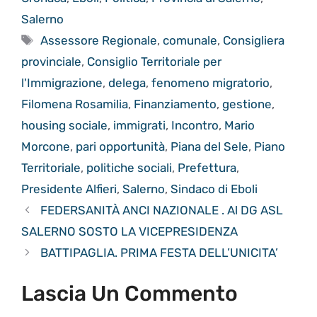
Salerno
Tag
Assessore Regionale
,
comunale
,
Consigliera
provinciale
,
Consiglio Territoriale per
l'Immigrazione
,
delega
,
fenomeno migratorio
,
Filomena Rosamilia
,
Finanziamento
,
gestione
,
housing sociale
,
immigrati
,
Incontro
,
Mario
Morcone
,
pari opportunità
,
Piana del Sele
,
Piano
Territoriale
,
politiche sociali
,
Prefettura
,
Presidente Alfieri
,
Salerno
,
Sindaco di Eboli
FEDERSANITÀ ANCI NAZIONALE . Al DG ASL
SALERNO SOSTO LA VICEPRESIDENZA
BATTIPAGLIA. PRIMA FESTA DELL’UNICITA’
Lascia Un Commento