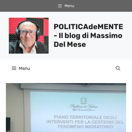
Vai
Menu
al
contenuto
POLITICAdeMENTE
- Il blog di Massimo
Del Mese
Menu