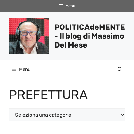
Vai
Menu
al
contenuto
POLITICAdeMENTE
- Il blog di Massimo
Del Mese
Menu
PREFETTURA
Categorie