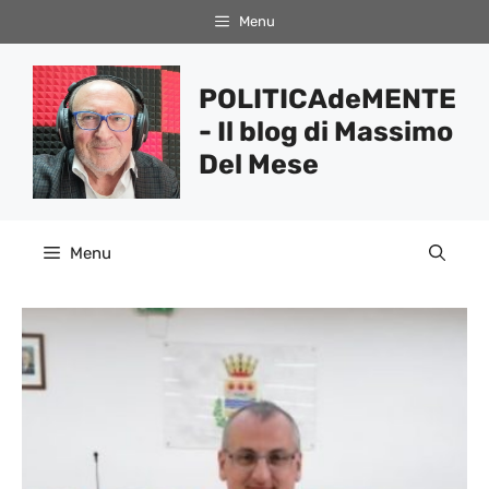
Vai
Menu
al
contenuto
POLITICAdeMENTE
- Il blog di Massimo
Del Mese
Menu