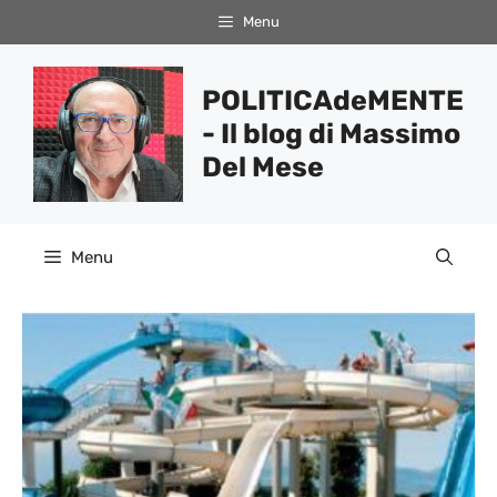
Vai
Menu
al
contenuto
POLITICAdeMENTE
- Il blog di Massimo
Del Mese
Menu