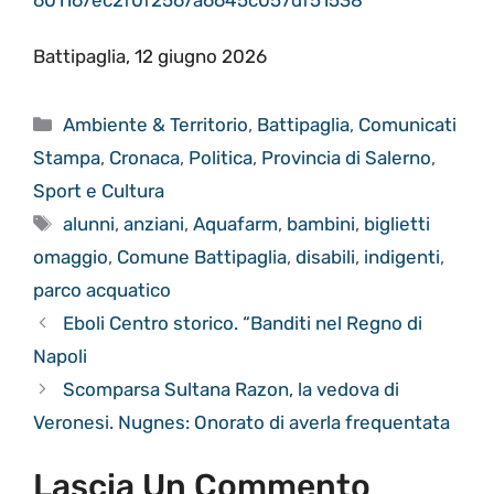
601167ec2f0f2567a6645c057df51538
Battipaglia, 12 giugno 2026
Categorie
Ambiente & Territorio
,
Battipaglia
,
Comunicati
Stampa
,
Cronaca
,
Politica
,
Provincia di Salerno
,
Sport e Cultura
Tag
alunni
,
anziani
,
Aquafarm
,
bambini
,
biglietti
omaggio
,
Comune Battipaglia
,
disabili
,
indigenti
,
parco acquatico
Eboli Centro storico. “Banditi nel Regno di
Napoli
Scomparsa Sultana Razon, la vedova di
Veronesi. Nugnes: Onorato di averla frequentata
Lascia Un Commento