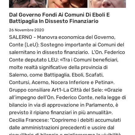
Dal Governo Fondi Ai Comuni Di Eboli E
Battipaglia In Dissesto Finanziario
26 Novembre 2020
SALERNO - Manovra economica del Governo,
Conte (LeU): Sostegno importante ai Comuni del
salernitano in dissesto finanziario. L'On. Federico
Conte deputato LEU: «Tra i Comuni beneficiari,
molte realtà significative della provincia di
Salerno, come Battipaglia, Eboli, Scafati,
Contursi, Acerno, Nocera Inferiore e Petina».
Gruppo consiliare Art1-La Città del Sele: «Grazie
all’impegno dell’On. Federico Conte, nella legge di
bilancio in via di approvazione in Parlamento, è
previsto il ripiano finanziari in più annualità».
Cecilia Francese: "Copriremo i debiti accumulati
dalle amministrazioni precedenti e uscire dal
riequilibrio di bilancio e miglioreremo la vivibilità