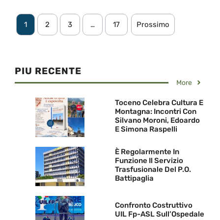
1
2
3
…
17
Prossimo
PIU RECENTE
More
Toceno Celebra Cultura E
Montagna: Incontri Con
Silvano Moroni, Edoardo
E Simona Raspelli
È Regolarmente In
Funzione Il Servizio
Trasfusionale Del P.O.
Battipaglia
Confronto Costruttivo
UIL Fp-ASL Sull’Ospedale