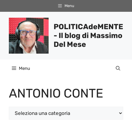
Vai
Menu
al
contenuto
POLITICAdeMENTE
- Il blog di Massimo
Del Mese
Menu
ANTONIO CONTE
Categorie