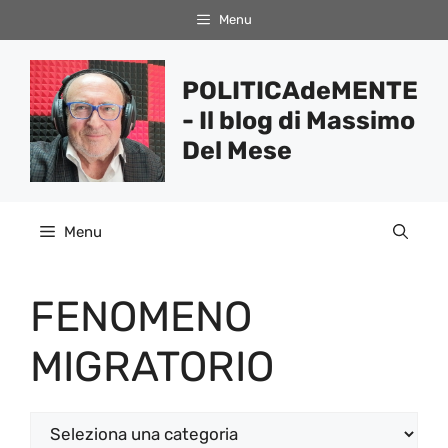
Vai
Menu
al
contenuto
POLITICAdeMENTE
- Il blog di Massimo
Del Mese
Menu
FENOMENO
MIGRATORIO
Categorie