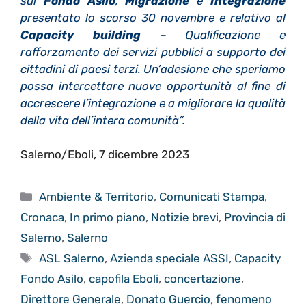
sul
Fondo Asilo
,
Migrazione
e
Integrazione
presentato lo scorso 30 novembre e relativo al
Capacity building
– Qualificazione e
rafforzamento dei servizi pubblici a supporto dei
cittadini di paesi terzi. Un’adesione che speriamo
possa intercettare nuove opportunità al fine di
accrescere l’integrazione e a migliorare la qualità
della vita dell’intera comunità”.
Salerno/Eboli, 7 dicembre 2023
Categorie
Ambiente & Territorio
,
Comunicati Stampa
,
Cronaca
,
In primo piano
,
Notizie brevi
,
Provincia di
Salerno
,
Salerno
Tag
ASL Salerno
,
Azienda speciale ASSI
,
Capacity
Fondo Asilo
,
capofila Eboli
,
concertazione
,
Direttore Generale
,
Donato Guercio
,
fenomeno