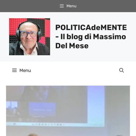
Vai
Menu
al
contenuto
POLITICAdeMENTE
- Il blog di Massimo
Del Mese
Menu