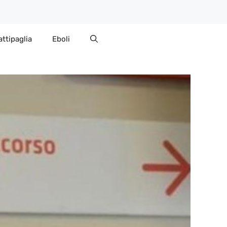
attipaglia
Eboli