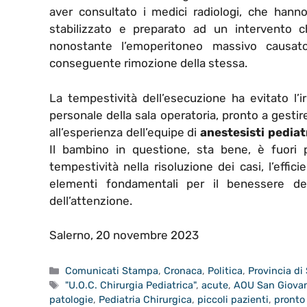
aver consultato i medici radiologi, che hanno 
stabilizzato e preparato ad un intervento c
nonostante l’emoperitoneo massivo causato
conseguente rimozione della stessa.
La tempestività dell’esecuzione ha evitato l’ir
personale della sala operatoria, pronto a gestire o
all’esperienza dell’equipe di
anestesisti pediat
Il bambino in questione, sta bene, è fuori p
tempestività nella risoluzione dei casi, l’effic
elementi fondamentali per il benessere d
dell’attenzione.
Salerno, 20 novembre 2023
Categorie
Comunicati Stampa
,
Cronaca
,
Politica
,
Provincia di
Tag
"U.O.C. Chirurgia Pediatrica"
,
acute
,
AOU San Giovan
patologie
,
Pediatria Chirurgica
,
piccoli pazienti
,
pronto