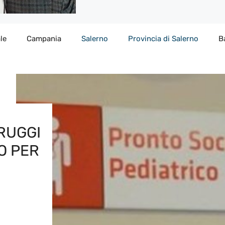
le
Campania
Salerno
Provincia di Salerno
B
 RUGGI
O PER