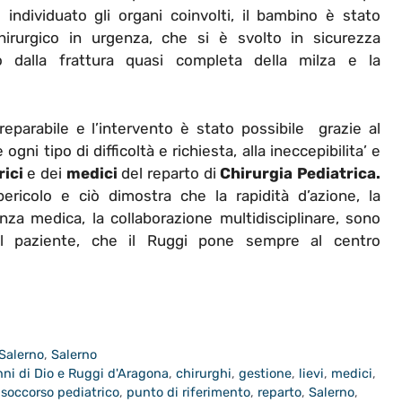
individuato gli organi coinvolti, il bambino è stato
hirurgico in urgenza, che si è svolto in sicurezza
 dalla frattura quasi completa della milza e la
reparabile e l’intervento è stato possibile grazie al
gni tipo di difficoltà e richiesta, alla ineccepibilita’ e
rici
e dei
medici
del reparto di
Chirurgia Pediatrica.
ericolo e ciò dimostra che la rapidità d’azione, la
ienza medica, la collaborazione multidisciplinare, sono
el paziente, che il Ruggi pone sempre al centro
 Salerno
,
Salerno
ni di Dio e Ruggi d'Aragona
,
chirurghi
,
gestione
,
lievi
,
medici
,
 soccorso pediatrico
,
punto di riferimento
,
reparto
,
Salerno
,