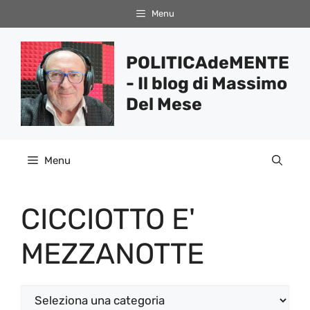
Vai
Menu
al
contenuto
POLITICAdeMENTE
- Il blog di Massimo
Del Mese
Menu
CICCIOTTO E'
MEZZANOTTE
Categorie