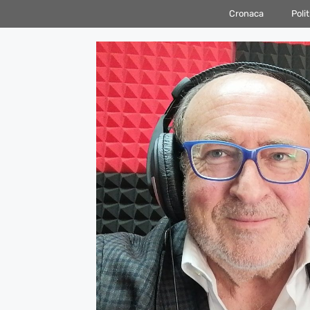
Vai
Cronaca
Polit
al
contenuto