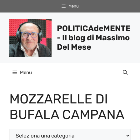
Vai
Menu
al
contenuto
POLITICAdeMENTE
- Il blog di Massimo
Del Mese
Menu
MOZZARELLE DI
BUFALA CAMPANA
Categorie