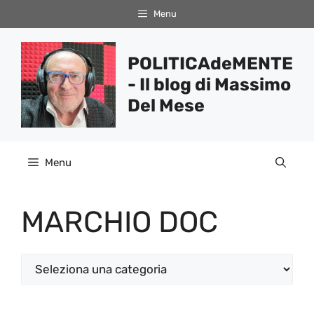
Vai
Menu
al
contenuto
POLITICAdeMENTE
- Il blog di Massimo
Del Mese
Menu
MARCHIO DOC
Categorie