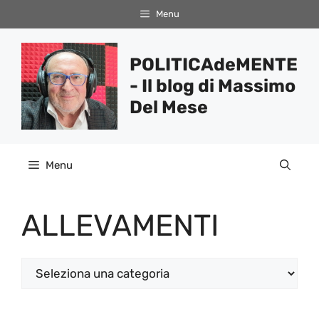
Vai
Menu
al
contenuto
POLITICAdeMENTE
- Il blog di Massimo
Del Mese
Menu
ALLEVAMENTI
Categorie