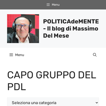
Vai
Menu
al
contenuto
POLITICAdeMENTE
- Il blog di Massimo
Del Mese
Menu
CAPO GRUPPO DEL
PDL
Categorie