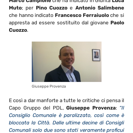
Marco Campione
che ha indicato in
Giunta
Luca
Muto
; per
Pino Cuozzo
e
Antonio Salimbene
che hanno indicato
Francesco Ferraiuolo
che si
appresta ad essere sostituito dal giovane
Paolo
Cuozzo
.
Giuseppe Provenza
E così a dar manforte a tutte le critiche ci pensa il
Capo Gruppo del PDL,
Giuseppe Provenza
:
“Il
Consiglio Comunale è paralizzato, così come è
bloccata la Città. Delle ultime decine di Consigli
Comunali solo due sono stati veramente proficui