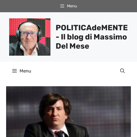
Vai
Menu
al
contenuto
POLITICAdeMENTE
- Il blog di Massimo
Del Mese
Menu