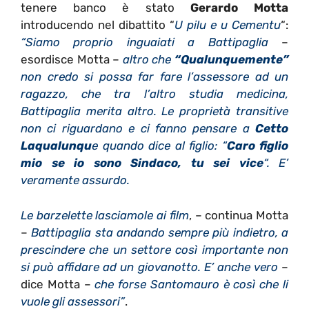
tenere banco è stato
Gerardo Motta
introducendo nel dibattito “
U pilu e u Cementu
“:
“Siamo proprio inguaiati a Battipaglia
–
esordisce Motta –
altro che
“Qualunquemente”
non credo si possa far fare l’assessore ad un
ragazzo, che tra l’altro studia medicina,
Battipaglia merita altro. Le proprietà transitive
non ci riguardano e ci fanno pensare a
Cetto
Laqualunqu
e quando dice al figlio: “
Caro figlio
mio se io sono Sindaco, tu sei vice
“. E’
veramente assurdo.
Le barzelette lasciamole ai film
, – continua Motta
–
Battipaglia sta andando sempre più indietro, a
prescindere che un settore così importante non
si può affidare ad un giovanotto. E’ anche vero
–
dice Motta –
che forse Santomauro è così che li
vuole gli assessori”
.