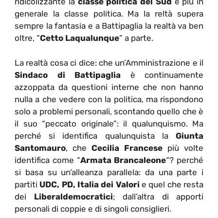
ridicolizzante la
classe politica del Sud
e più in
generale la classe politica. Ma la reltà supera
sempre la fantasia e a Battipaglia la realtà va ben
oltre, “
Cetto Laqualunque
” a parte.
La realtà cosa ci dice: che un’Amministrazione e il
Sindaco di Battipaglia
è continuamente
azzoppata da questioni interne che non hanno
nulla a che vedere con la politica, ma rispondono
solo a problemi personali, scontando quello che è
il suo “peccato originale”: il qualunquismo. Ma
perché si identifica qualunquista la
Giunta
Santomauro
, che
Cecilia Francese
più volte
identifica come “
Armata Brancaleone
“? perché
si basa su un’alleanza parallela: da una parte i
partiti
UDC, PD, Italia dei Valori
e quel che resta
dei
Liberaldemocratici
; dall’altra di apporti
personali di coppie e di singoli consiglieri.