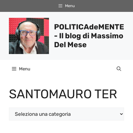
Vai
Menu
al
contenuto
POLITICAdeMENTE
- Il blog di Massimo
Del Mese
Menu
SANTOMAURO TER
Categorie