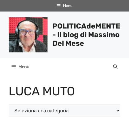
Vai
Menu
al
contenuto
POLITICAdeMENTE
- Il blog di Massimo
Del Mese
Menu
LUCA MUTO
Categorie