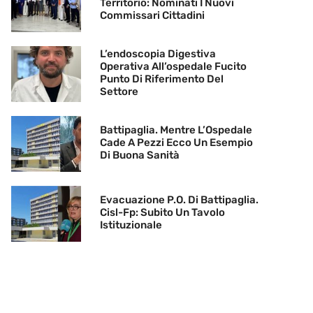
Territorio: Nominati I Nuovi
Commissari Cittadini
L’endoscopia Digestiva
Operativa All’ospedale Fucito
Punto Di Riferimento Del
Settore
Battipaglia. Mentre L’Ospedale
Cade A Pezzi Ecco Un Esempio
Di Buona Sanità
Evacuazione P.O. Di Battipaglia.
Cisl-Fp: Subito Un Tavolo
Istituzionale