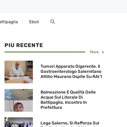
attipaglia
Eboli
PIU RECENTE
More
Tumori Apparato Digerente. Il
Gastroenterologo Salernitano
Attilio Maurano Ospite Su RAI 1
Balneazione E Qualità Delle
Acque Sul Litorale Di
Battipaglia. Incontro In
Prefettura
Lega Salerno, Si Rafforza Sul