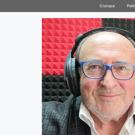
Vai
Cronaca
Polit
al
contenuto