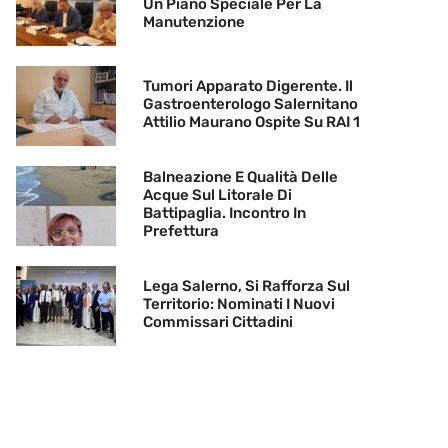
Un Piano Speciale Per La
Manutenzione
Tumori Apparato Digerente. Il
Gastroenterologo Salernitano
Attilio Maurano Ospite Su RAI 1
Balneazione E Qualità Delle
Acque Sul Litorale Di
Battipaglia. Incontro In
Prefettura
Lega Salerno, Si Rafforza Sul
Territorio: Nominati I Nuovi
Commissari Cittadini