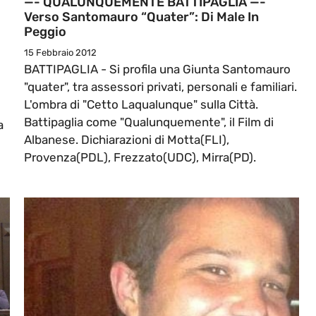
—- QUALUNQUEMENTE BATTIPAGLIA —-
Verso Santomauro “quater”: Di Male In
Peggio
15 Febbraio 2012
BATTIPAGLIA - Si profila una Giunta Santomauro
"quater", tra assessori privati, personali e familiari.
L'ombra di "Cetto Laqualunque" sulla Città.
Battipaglia come "Qualunquemente", il Film di
a
Albanese. Dichiarazioni di Motta(FLI),
Provenza(PDL), Frezzato(UDC), Mirra(PD).