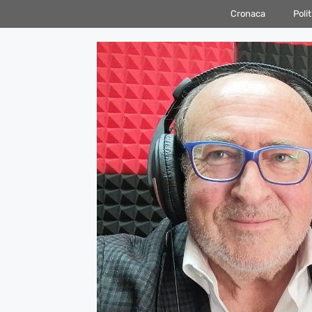
Vai
Cronaca
Polit
al
contenuto