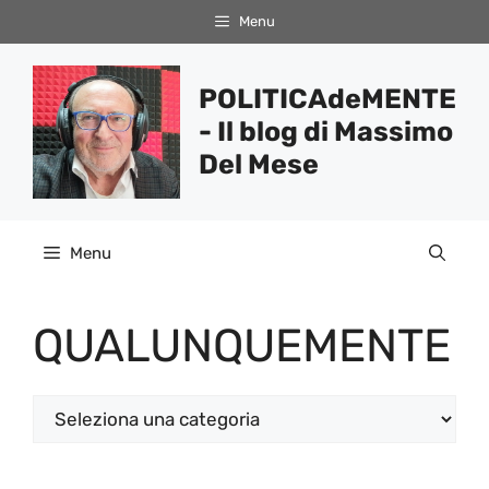
Vai
Menu
al
contenuto
POLITICAdeMENTE
- Il blog di Massimo
Del Mese
Menu
QUALUNQUEMENTE
Categorie