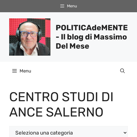
Vai
Menu
al
contenuto
POLITICAdeMENTE
- Il blog di Massimo
Del Mese
Menu
CENTRO STUDI DI
ANCE SALERNO
Categorie