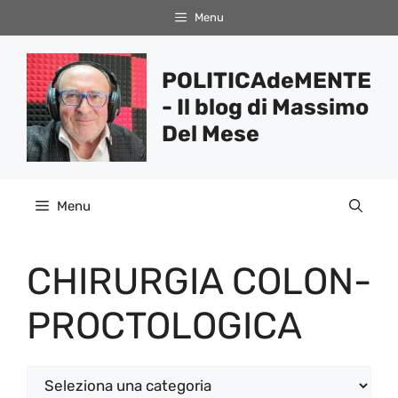
Vai
Menu
al
contenuto
POLITICAdeMENTE
- Il blog di Massimo
Del Mese
Menu
CHIRURGIA COLON-
PROCTOLOGICA
Categorie