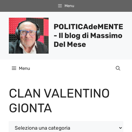
Vai
Menu
al
contenuto
POLITICAdeMENTE
- Il blog di Massimo
Del Mese
Menu
CLAN VALENTINO
GIONTA
Categorie