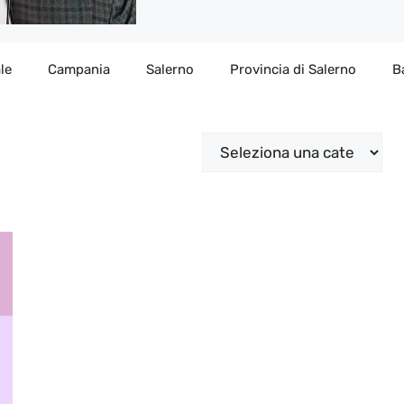
le
Campania
Salerno
Provincia di Salerno
B
Categorie