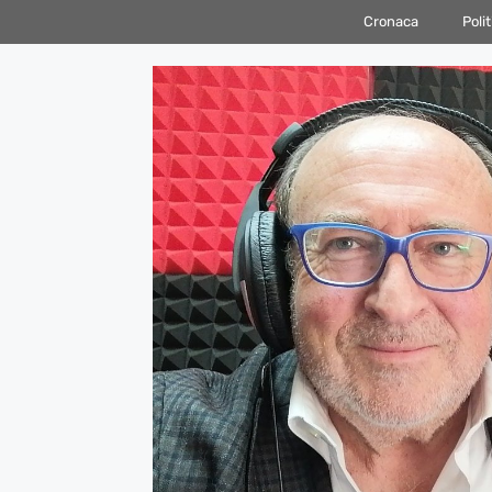
Vai
Cronaca
Polit
al
contenuto