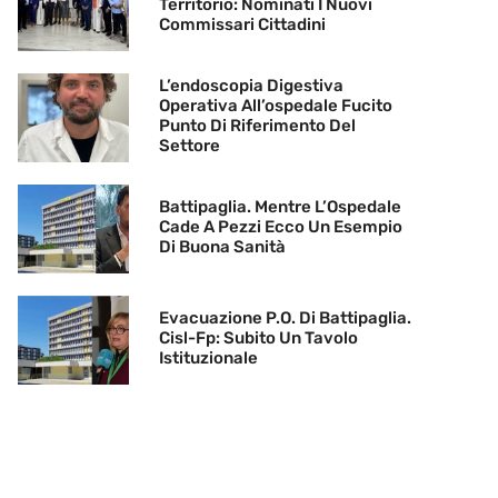
Territorio: Nominati I Nuovi
Commissari Cittadini
L’endoscopia Digestiva
Operativa All’ospedale Fucito
Punto Di Riferimento Del
Settore
Battipaglia. Mentre L’Ospedale
Cade A Pezzi Ecco Un Esempio
Di Buona Sanità
Evacuazione P.O. Di Battipaglia.
Cisl-Fp: Subito Un Tavolo
Istituzionale