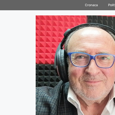
Vai
Cronaca
Polit
al
contenuto