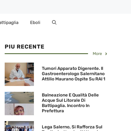
attipaglia
Eboli
PIU RECENTE
More
Tumori Apparato Digerente. Il
Gastroenterologo Salernitano
Attilio Maurano Ospite Su RAI 1
Balneazione E Qualità Delle
Acque Sul Litorale Di
Battipaglia. Incontro In
Prefettura
Lega Salerno, Si Rafforza Sul