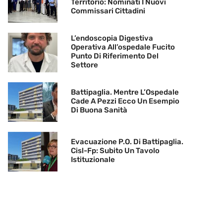
Territorio: Nominati I Nuovi
Commissari Cittadini
L’endoscopia Digestiva
Operativa All’ospedale Fucito
Punto Di Riferimento Del
Settore
Battipaglia. Mentre L’Ospedale
Cade A Pezzi Ecco Un Esempio
Di Buona Sanità
Evacuazione P.O. Di Battipaglia.
Cisl-Fp: Subito Un Tavolo
Istituzionale