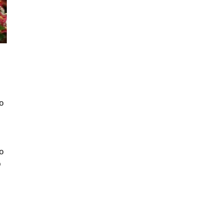
vo
o
o