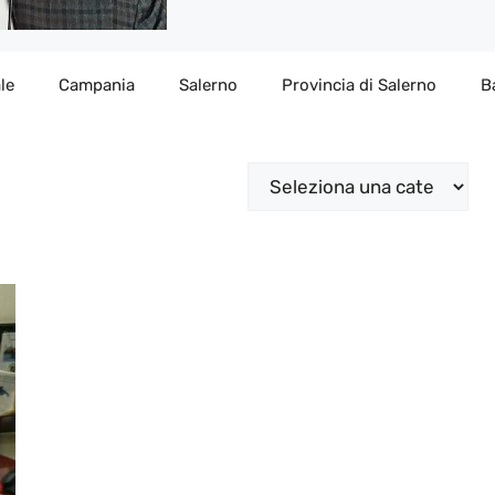
le
Campania
Salerno
Provincia di Salerno
B
Categorie