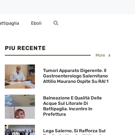
attipaglia
Eboli
PIU RECENTE
More
Tumori Apparato Digerente. Il
Gastroenterologo Salernitano
Attilio Maurano Ospite Su RAI 1
Balneazione E Qualità Delle
Acque Sul Litorale Di
Battipaglia. Incontro In
Prefettura
Lega Salerno, Si Rafforza Sul