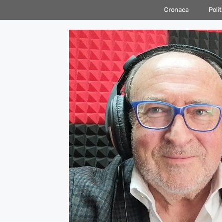
Vai
Cronaca
Polit
al
contenuto