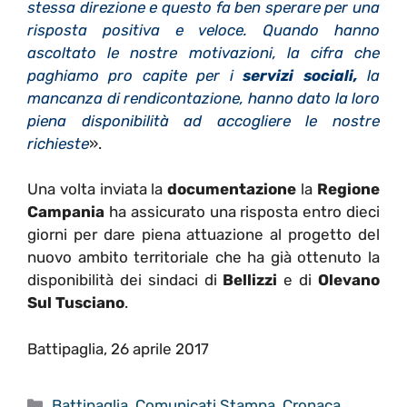
stessa direzione e questo fa ben sperare per una
risposta positiva e veloce. Quando hanno
ascoltato le nostre motivazioni, la cifra che
paghiamo pro capite per i
servizi sociali,
la
mancanza di rendicontazione, hanno dato la loro
piena disponibilità ad accogliere le nostre
richieste
».
Una volta inviata la
documentazione
la
Regione
Campania
ha assicurato una risposta entro dieci
giorni per dare piena attuazione al progetto del
nuovo ambito territoriale che ha già ottenuto la
disponibilità dei sindaci di
Bellizzi
e di
Olevano
Sul Tusciano
.
Battipaglia, 26 aprile 2017
Categorie
Battipaglia
,
Comunicati Stampa
,
Cronaca
,