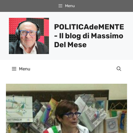
Vai
Menu
al
contenuto
POLITICAdeMENTE
- Il blog di Massimo
Del Mese
Menu