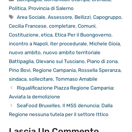
Politica
,
Provincia di Salerno
Tag
Area Sociale
,
Assessore
,
Bellizzi
,
Capogruppo
,
Cecilia Francese
,
completare
,
Comuni
,
Costituzione
,
etica
,
Etica Per il Buongoverno
,
incontro a Napoli
,
iter procedurale
,
Michele Gioia
,
nuovo ambito
,
nuovo ambito territoriale
Battipaglia
,
Olevano sul Tusciano
,
Piano di zona
,
Pino Bovi
,
Regione Campania
,
Rossella Speranza
,
sindaca
,
sollecitare
,
Tommaso Amabile
Riqualificazione Piazza Regione Campania:
Avviata la demolizione
SeaFood Bruxelles. Il M5S denuncia: Dalla
Regione nessuna tutela per il settore Ittico
Lascia Un Commento