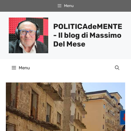
Vai
Menu
al
contenuto
POLITICAdeMENTE
- Il blog di Massimo
Del Mese
Menu