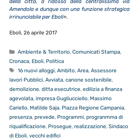
della città, a ridosso della centralissima via
Amendola e dunque con una funzione strategica
irrinunciabile per Eboli
».
Eboli, 26 aprile 2017
Categorie
Ambiente & Territorio
,
Comunicati Stampa
,
Cronaca
,
Eboli
,
Politica
Tag
16 nuovi alloggi
,
Ambito
,
Area
,
Assessore
lavori Pubblici
,
Avviata
,
canone sostenibile
,
demolizione
,
ditta esecutrice
,
edilizia a finanza
agevolata
,
impresa Gugliucciello
,
Massimo
Cariello
,
Matilde Saja
,
Piazza Regione Campania
,
presenza
,
prevede
,
Programmi
,
progranmma di
riqualificazione
,
Prosegue
,
realizzazione
,
Sindaco
di Eboli
,
vecchi edifici