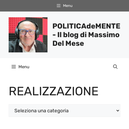
Vai
Menu
al
contenuto
POLITICAdeMENTE
- Il blog di Massimo
Del Mese
Menu
REALIZZAZIONE
Categorie