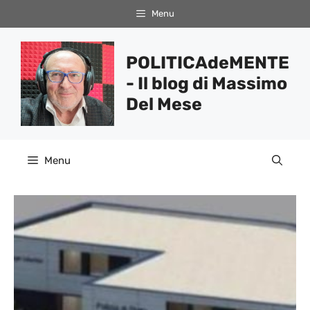
Vai
Menu
al
contenuto
POLITICAdeMENTE
- Il blog di Massimo
Del Mese
Menu