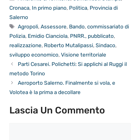
Cronaca
,
In primo piano
,
Politica
,
Provincia di
Salerno
Tag
Agropoli
,
Assessore
,
Bando
,
commissariato di
Polizia
,
Emidio Cianciola
,
PNRR.
,
pubblicato
,
realizzazione
,
Roberto Mutalipassi
,
Sindaco
,
sviluppo economico
,
Visione territoriale
Parti Cesarei. Polichetti: Si applichi al Ruggi il
metodo Torino
Aeroporto Salerno. Finalmente si vola, e
Volotea è la prima a decollare
Lascia Un Commento
Commento