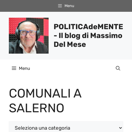
Vai
Menu
al
contenuto
POLITICAdeMENTE
- Il blog di Massimo
Del Mese
Menu
COMUNALI A
SALERNO
Categorie